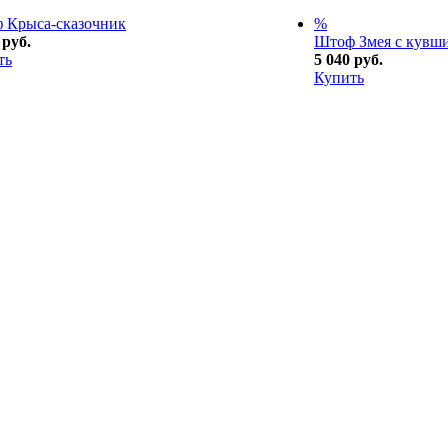
 Крыса-сказочник
%
 руб.
Штоф Змея с кувш
ть
5 040 руб.
Купить