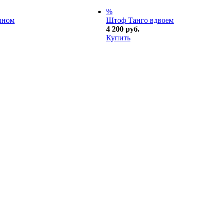
%
ином
Штоф Танго вдвоем
4 200 руб.
Купить