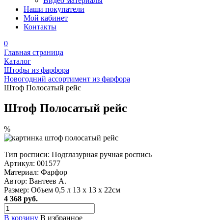
Видео материалы
Наши покупатели
Мой кабинет
Контакты
0
Главная страница
Каталог
Штофы из фарфора
Новогодний ассортимент из фарфора
Штоф Полосатый рейс
Штоф Полосатый рейс
%
Тип росписи:
Подглазурная ручная роспись
Артикул:
001577
Материал:
Фарфор
Автор:
Вантеев А.
Размер:
Объем 0,5 л 13 х 13 х 22см
4 368 руб.
В корзину
В избранное