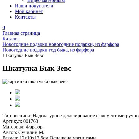
Видео материалы
Наши покупатели
Мой кабинет
Контакты
0
Главная страница
Каталог
Новогодние подарки новогодние подарки, из фарфора
Новогодние подарки год быка, из фарфора
Шкатулка Бык Зевс
Шкатулка Бык Зевс
Тип росписи:
Надглазурное деколирование с элементами ручно
Артикул:
001763
Материал:
Фарфор
Автор:
Сучилин М.
Размер:
12х10х12,5см Оснащена магнитами