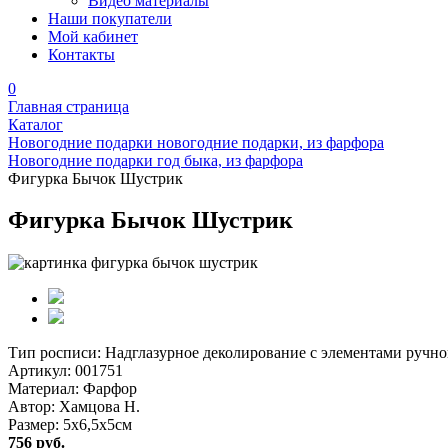
Видео материалы
Наши покупатели
Мой кабинет
Контакты
0
Главная страница
Каталог
Новогодние подарки новогодние подарки, из фарфора
Новогодние подарки год быка, из фарфора
Фигурка Бычок Шустрик
Фигурка Бычок Шустрик
Тип росписи:
Надглазурное деколирование с элементами ручно
Артикул:
001751
Материал:
Фарфор
Автор:
Хамцова Н.
Размер:
5х6,5х5см
756 руб.